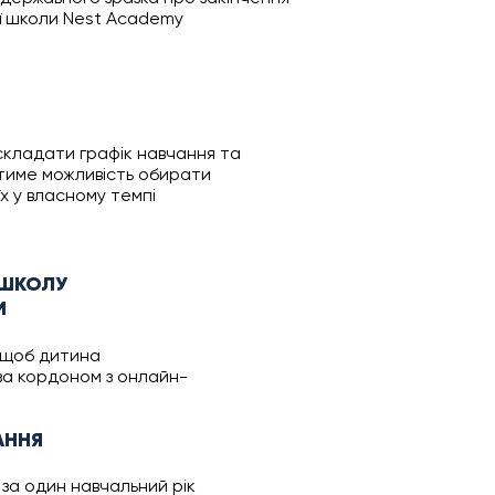
ої школи Nest Academy
кладати графік навчання та
атиме можливість обирати
х у власному темпі
 ШКОЛУ
М
 щоб дитина
за кордоном з онлайн-
АННЯ
за один навчальний рік