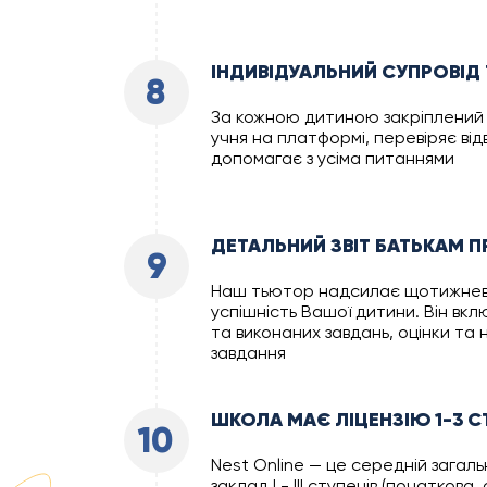
ІНДИВІДУАЛЬНИЙ СУПРОВІ
8
За кожною дитиною закріплений
учня на платформі, перевіряє від
допомагає з усіма питаннями
ДЕТАЛЬНИЙ ЗВІТ БАТЬКАМ П
9
Наш тьютор надсилає щотижневи
успішність Вашої дитини. Він вкл
та виконаниx завдань, оцінки та 
завдання
ШКОЛА МАЄ ЛІЦЕНЗІЮ 1-3 С
10
Nest Online — це середній загал
заклад I - III ступенів (початков