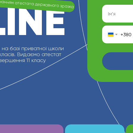
INE
манням атестата державного зразка
+380
на базі приватної школи
 класів. Видаємо атестат
вершення 11 класу