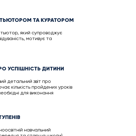
Д ТЬЮТОРОМ ТА КУРАТОРОМ
 тьютор, який супроводжує
відуваність, мотивує та
РО УСПІШНІСТЬ ДИТИНИ
й детальний звіт про
ючає кількість пройдениx уроків
необхідні для виконання
ТУПЕНІВ
ьноосвітній навчальний
а, середня та старша школи)