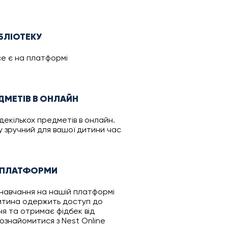
БЛІОТЕКУ
се є на платформі
ДМЕТІВ В ОНЛАЙН
декількох предметів в онлайн.
 у зручний для вашої дитини час
 ПЛАТФОРМИ
навчання на нашій платформі
итина одержить доступ до
ня та отримає фідбек від
знайомитися з Nest Online