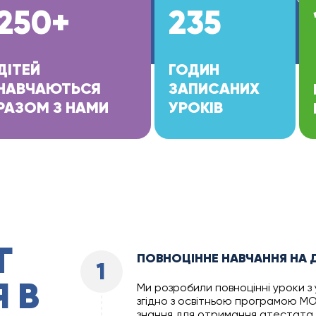
250+
235
ДІТЕЙ
ГОДИН
НАВЧАЮТЬСЯ
ЗАПИСАНИХ
РАЗОМ З НАМИ
УРОКІВ
Г
ПОВНОЦІННЕ НАВЧАННЯ НА 
1
 В
Ми розробили повноцінні уроки з у
згідно з освітньою програмою МО
знання для отримання атестата 