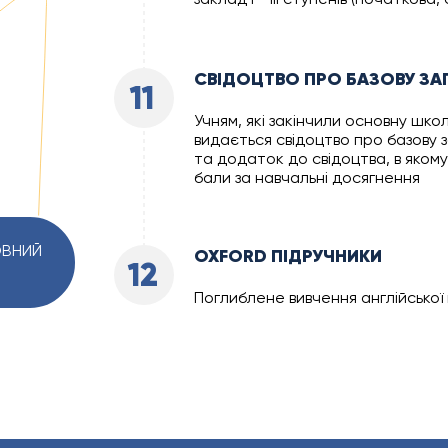
СВІДОЦТВО ПРО БАЗОВУ ЗА
11
Учням, які закінчили основну школу
видається свідоцтво про базову 
та додаток до свідоцтва, в яком
бали за навчальні досягнення
ОВНИЙ
OXFORD ПІДРУЧНИКИ
12
Поглиблене вивчення англійської