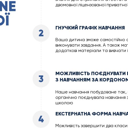
INE
двомовної ліцензованої приватн
ОЇ
ГНУЧКИЙ ГРАФІК НАВЧАННЯ
2
Ваша дитина зможе самостійно с
виконувати завдання. А також м
додаткові матеріали та вивчати ї
МОЖЛИВІСТЬ ПОЄДНУВАТИ
3
З НАВЧАННЯМ ЗА КОРДОНО
Наше навчання побудоване так,
органічно поєднувала навчання 
школою
ЕКСТЕРНАТНА ФОРМА НАВЧ
4
Можливість завершити два класи 