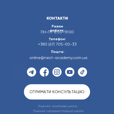
КОНТАКТИ
Режим
роботи:
ПН-ПТ 8:00-19:00
Телефон:
+380 (67) 705-00-33
Пошта:
online@nest-academy.com.ua
ОТРИМАТИ КОНСУЛЬТАЦІЮ
Ліцензія: початкова школа
Ліцензія: середня/старша школа