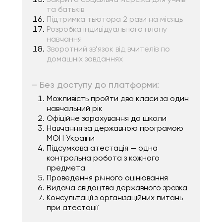
та батьків
Підтримка тьютора 2 рази на місяць
Розробка індивідуального плану
навчання
Зворотний зв’язок від вчителів по
домашніх завданнях
– Без доступу до платформи:
Можливість пройти два класи за один
навчальний рік
Офіційне зарахування до школи
Навчання за державною програмою
МОН України
Підсумкова атестація — одна
контрольна робота з кожного
предмета
Проведення річного оцінювання
Видача свідоцтва державного зразка
Консультації з організаційних питань
при атестації