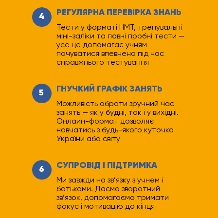
РЕГУЛЯРНА ПЕРЕВІРКА ЗНАНЬ
4
Тести у форматі НМТ, тренувальні
міні-заліки та повні пробні тести —
усе це допомагає учням
почуватися впевнено під час
справжнього тестування
ГНУЧКИЙ ГРАФІК ЗАНЯТЬ
5
Можливість обрати зручний час
занять — як у будні, так і у вихідні.
Онлайн-формат дозволяє
навчатись з будь-якого куточка
України або світу
СУПРОВІД І ПІДТРИМКА
6
Ми завжди на зв’язку з учнем і
батьками. Даємо зворотний
зв’язок, допомагаємо тримати
фокус і мотивацію до кінця