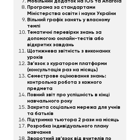
Мобільний додаток на iOS та Android
Програма за стандартами
Міністерства освіти і науки України
Вільний графік занять у власному
темпі
Тематичні перевірки знань за
допомогою онлайн-тестів або
відкритих завдань
Щотижнева звітність з виконаних
уроків
Зв’язок з куратором платформи
(консультація раз на місяць)
Семестрове оцінювання знань:
контрольна робота з кожного
предмета
Повний звіт про успішність в кінці
навчального року
Закрита соціальна мережа для учнів
та батьків
Підтримка тьютора 2 рази на місяць
Розробка індивідуального плану
навчання
Зворотний зв’язок від вчителів по