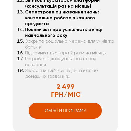
Зв’язок з куратором платформи
(консультація раз на місяць)
Семестрове оцінювання знань:
контрольна робота з кожного
предмета
Повний звіт про успішність в кінці
навчального року
Закрита соціальна мережа для учнів та
батьків
Підтримка тьютора 2 рази на місяць
Розробка індивідуального плану
навчання
Зворотний зв’язок від вчителів по
домашніх завданнях
2 499
ГРН/МІС
ОБРАТИ ПРОГРАМУ