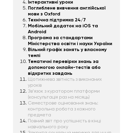
Інтерактивні уроки
Поглиблене вивчення англійської
мови з Oxford
Технічна підтримка 24/7
Мобільний додаток на iOS та
Android
Програма за стандартами
Міністерства освіти і науки України
Вільний графік занять у власному
темпі
Тематичні перевірки знань за
допомогою онлайн-тестів або
відкритих завдань
Щотижнева звітність з виконаних
уроків
Зв’язок з куратором платформи
(консультація раз на місяць)
Семестрове оцінювання знань:
контрольна робота з кожного
предмета
Повний звіт про успішність в кінці
навчального року
Закрита соціальна мережа для учнів