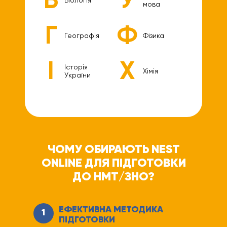
Біологія
мова
Г
Ф
Географія
Фізика
І
Х
Історія
Хімія
України
ЧОМУ ОБИРАЮТЬ NEST
ONLINE ДЛЯ ПІДГОТОВКИ
ДО НМТ/ЗНО?
ЕФЕКТИВНА МЕТОДИКА
1
ПІДГОТОВКИ