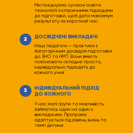
Ми поєднуємо сучасні освітні
технології з класичними підходами
до підготовки, щоб дати максимум
результату за короткий час
ДОСВІДЧЕНІ ВИКЛАДАЧІ
2
Наші педагоги — практики з
багаторічним досвідом підготовки
до ЗНО та НМТ. Вони вміють
пояснювати складне просто,
індивідуально підходять до
кожного учня
ІНДИВІДУАЛЬНИЙ ПІДХІД
3
ДО КОЖНОГО
У нас малі групи та можливість
займатись один на один з
викладачем. Програма
адаптується під рівень знань та
темп дитини