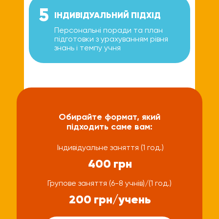
5
ІНДИВІДУАЛЬНИЙ ПІДХІД
Персональні поради та план
підготовки з урахуванням рівня
знань і темпу учня
Обирайте формат, який
підходить саме вам:
Індивідуальне заняття (1 год.)
400 грн
Групове заняття (6-8 учнів)/(1 год.)
200 грн/учень