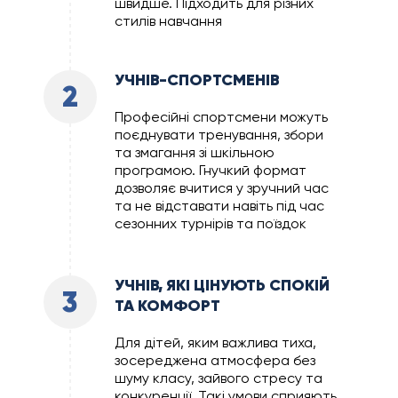
швидше. Підходить для різних
стилів навчання
УЧНІВ-СПОРТСМЕНІВ
2
Професійні спортсмени можуть
поєднувати тренування, збори
та змагання зі шкільною
програмою. Гнучкий формат
дозволяє вчитися у зручний час
та не відставати навіть під час
сезонних турнірів та поїздок
УЧНІВ, ЯКІ ЦІНУЮТЬ СПОКІЙ
3
ТА КОМФОРТ
Для дітей, яким важлива тиха,
зосереджена атмосфера без
шуму класу, зайвого стресу та
конкуренції. Такі умови сприяють